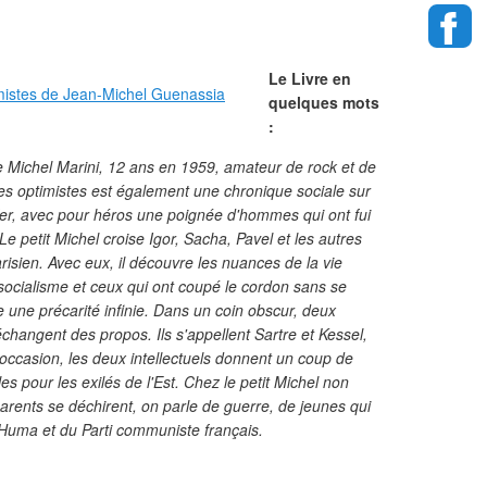
Le Livre en
quelques mots
:
e Michel Marini, 12 ans en 1959, amateur de rock et de
les optimistes est également une chronique sociale sur
 fer, avec pour héros une poignée d'hommes qui ont fui
e petit Michel croise Igor, Sacha, Pavel et les autres
arisien. Avec eux, il découvre les nuances de la vie
 socialisme et ceux qui ont coupé le cordon sans se
re une précarité infinie. Dans un coin obscur, deux
hangent des propos. Ils s'appellent Sartre et Kessel,
l'occasion, les deux intellectuels donnent un coup de
les pour les exilés de l'Est. Chez le petit Michel non
 parents se déchirent, on parle de guerre, de jeunes qui
'Huma et du Parti communiste français.