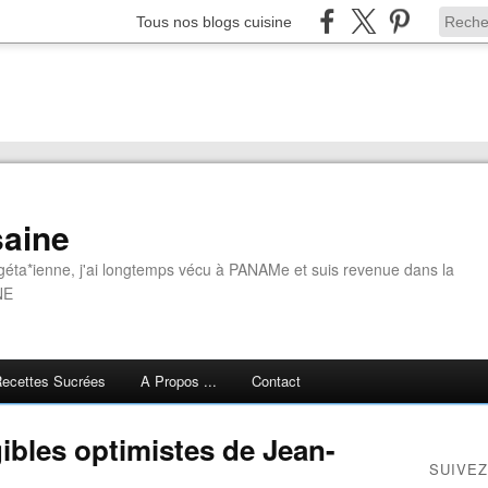
Tous nos blogs cuisine
aine
géta*ienne, j'ai longtemps vécu à PANAMe et suis revenue dans la
NE
ecettes Sucrées
A Propos ...
Contact
gibles optimistes de Jean-
SUIVEZ