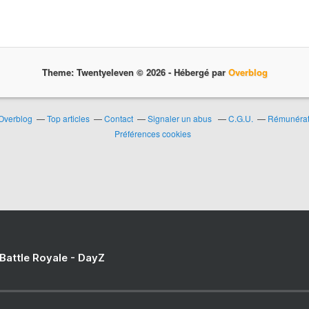
Theme: Twentyeleven © 2026 -
Hébergé par
Overblog
 Overblog
Top articles
Contact
Signaler un abus
C.G.U.
Rémunérati
Préférences cookies
 Battle Royale - DayZ