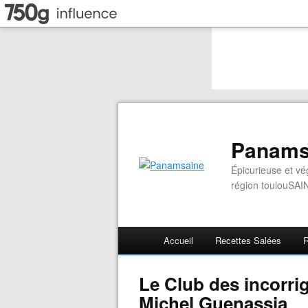
Panams
Épicurieuse et vé
région toulouSAI
Accueil
Recettes Salées
R
Le Club des incorri
Michel Guenassia