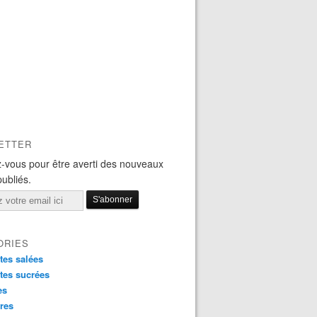
ETTER
-vous pour être averti des nouveaux
publiés.
ORIES
tes salées
tes sucrées
es
res