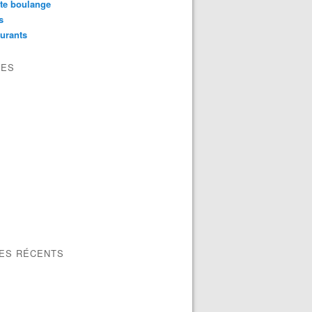
te boulange
s
urants
VES
LES RÉCENTS