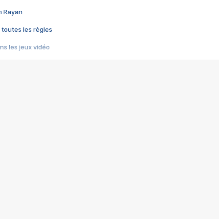
im Rayan
 toutes les règles
s les jeux vidéo
us choquant de Rockstar ? - Le scandale BULLY
e plus moche de Steam
du RÊVE tourne au CAUCHEMAR
pendant 8 heures
it… à tort
umiliés par un jeu vidéo
ire - Final Fantasy 8
ti un empire - Age of Empires
story DOFUS