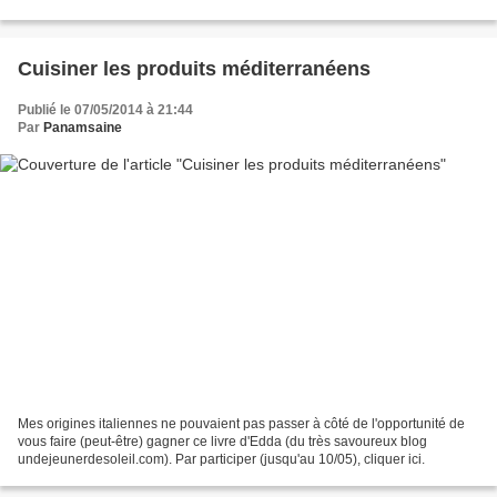
révérend Charles Leslie a fait...
Cuisiner les produits méditerranéens
Publié le 07/05/2014 à 21:44
Par
Panamsaine
Mes origines italiennes ne pouvaient pas passer à côté de l'opportunité de
vous faire (peut-être) gagner ce livre d'Edda (du très savoureux blog
undejeunerdesoleil.com). Par participer (jusqu'au 10/05), cliquer ici.