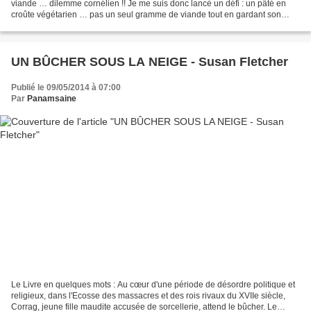
viande … dilemme cornélien !! Je me suis donc lancé un défi : un pâté en
croûte végétarien … pas un seul gramme de viande tout en gardant son
aspect. J’ai cherché sur internet...
UN BÛCHER SOUS LA NEIGE - Susan Fletcher
Publié le 09/05/2014 à 07:00
Par
Panamsaine
Le Livre en quelques mots : Au cœur d'une période de désordre politique et
religieux, dans l'Ecosse des massacres et des rois rivaux du XVIIe siècle,
Corrag, jeune fille maudite accusée de sorcellerie, attend le bûcher. Le