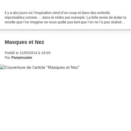
Il y a des jours où l’inspiration vient d’un coup et dans des endroits
improbables comme … dans le métro par exemple. La folle envie de tester la
recette que l’on imagine ne nous quitte pas tant que l’on ne l’a pas réalisée.
Du coup, ce qui avait été...
Masques et Nez
Publié le 11/05/2014 à 19:05
Par
Panamsaine