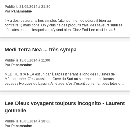
Publié le 21/05/2014 à 21:30
Par
Panamsaine
Il y a des restaurants très simples (attention rien de péjoratif bien au
contraire !!) mais bons. On y cuisine des produits frais, des saveurs subtiles,
délicates et dans lesquels on s'y sent bien. Chez Emi-Lee c'est le cas !
L'accueil est chaleureux...
Medi Terra Nea ... très sympa
Publié le 18/05/2014 à 11:00
Par
Panamsaine
MEDI TERRA NEA est un bar à Tapas itinérant le long des cuisines de
Méditerranée. C'est aussi une Cave du Sud où se rencontrent flacons et
cépages typiques du bassin. A l’étage, c’est l’esprit bon enfant des fêtes de
villages ; baby foot, pétanques molles,...
Les Dieux voyagent toujours incognito - Laurent
gounelle
Publié le 16/05/2014 à 18:00
Par
Panamsaine