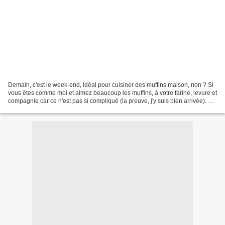
Demain, c'est le week-end, idéal pour cuisiner des muffins maison, non ? Si
vous êtes comme moi et aimez beaucoup les muffins, à votre farine, levure et
compagnie car ce n'est pas si compliqué (la preuve, j'y suis bien arrivée). La
prochaine fois, je...