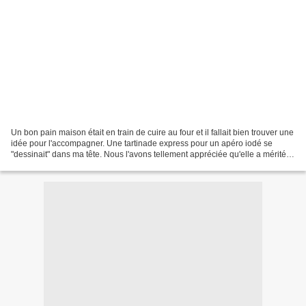
Un bon pain maison était en train de cuire au four et il fallait bien trouver une
idée pour l'accompagner. Une tartinade express pour un apéro iodé se
"dessinait" dans ma tête. Nous l'avons tellement appréciée qu'elle a mérité
d'être consignée dans ma...