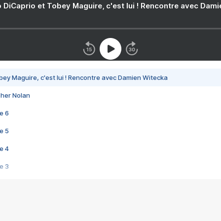
 DiCaprio et Tobey Maguire, c'est lui ! Rencontre avec Dam
bey Maguire, c'est lui ! Rencontre avec Damien Witecka
pher Nolan
e 6
e 5
e 4
e 3
s créatrices de la VF !
e 2
e 1