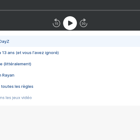
 DayZ
 a 13 ans (et vous l'avez ignoré)
e (littéralement)
im Rayan
 toutes les règles
s les jeux vidéo
us choquant de Rockstar ? - Le scandale BULLY
e plus moche de Steam
du RÊVE tourne au CAUCHEMAR