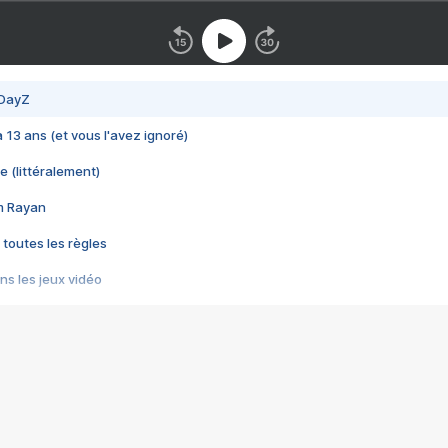
 DayZ
 a 13 ans (et vous l'avez ignoré)
e (littéralement)
im Rayan
 toutes les règles
s les jeux vidéo
us choquant de Rockstar ? - Le scandale BULLY
e plus moche de Steam
du RÊVE tourne au CAUCHEMAR
pendant 8 heures