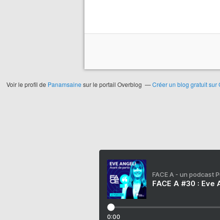
Voir le profil de
Panamsaine
sur le portail Overblog
Créer un blog gratuit sur
FACE A - un podcast 
FACE A #30 : Eve A
0:00