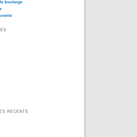
te boulange
s
urants
VES
LES RÉCENTS