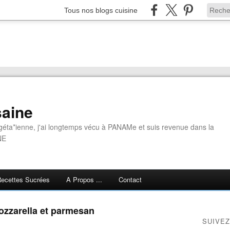
Tous nos blogs cuisine
aine
géta*ienne, j'ai longtemps vécu à PANAMe et suis revenue dans la
NE
ecettes Sucrées
A Propos ...
Contact
ozzarella et parmesan
SUIVEZ