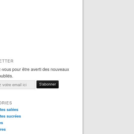
ETTER
-vous pour être averti des nouveaux
publiés.
ORIES
tes salées
tes sucrées
es
res