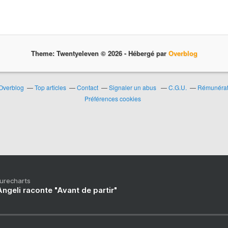
Theme: Twentyeleven © 2026 -
Hébergé par
Overblog
 Overblog
Top articles
Contact
Signaler un abus
C.G.U.
Rémunérati
Préférences cookies
Purecharts
ngeli raconte "Avant de partir"