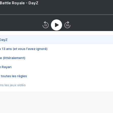
 Battle Royale - DayZ
 DayZ
 a 13 ans (et vous l'avez ignoré)
e (littéralement)
im Rayan
 toutes les règles
s les jeux vidéo
us choquant de Rockstar ? - Le scandale BULLY
e plus moche de Steam
du RÊVE tourne au CAUCHEMAR