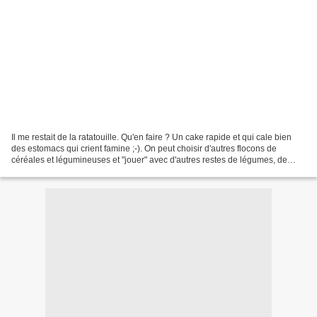
Il me restait de la ratatouille. Qu'en faire ? Un cake rapide et qui cale bien
des estomacs qui crient famine ;-). On peut choisir d'autres flocons de
céréales et légumineuses et "jouer" avec d'autres restes de légumes, de
fromages, épices ou herbes différentes......