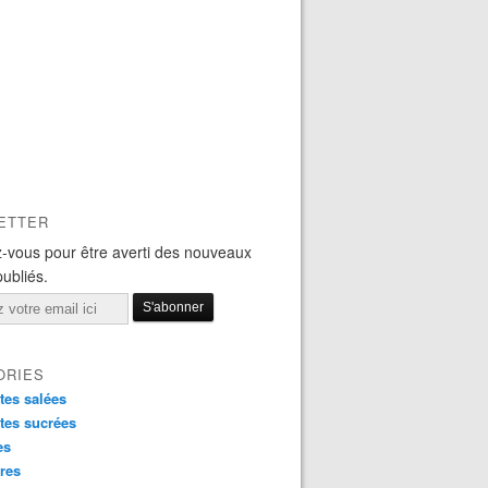
ETTER
-vous pour être averti des nouveaux
publiés.
ORIES
tes salées
tes sucrées
es
res