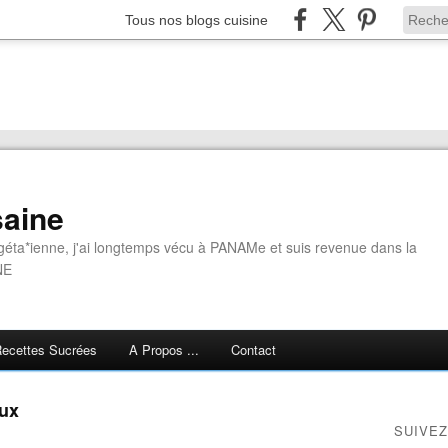
Tous nos blogs cuisine
aine
géta*ienne, j'ai longtemps vécu à PANAMe et suis revenue dans la
NE
ecettes Sucrées
A Propos ...
Contact
eux
SUIVEZ