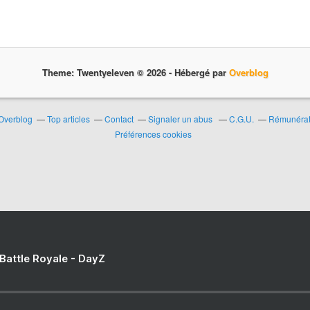
Theme: Twentyeleven © 2026 -
Hébergé par
Overblog
 Overblog
Top articles
Contact
Signaler un abus
C.G.U.
Rémunérati
Préférences cookies
 Battle Royale - DayZ