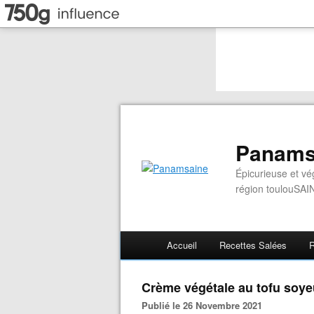
Panams
Épicurieuse et vé
région toulouSAI
Accueil
Recettes Salées
R
Crème végétale au tofu soy
Publié le 26 Novembre 2021