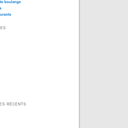
te boulange
s
urants
VES
LES RÉCENTS