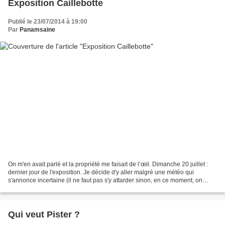
Exposition Caillebotte
Publié le 23/07/2014 à 19:00
Par
Panamsaine
On m'en avait parlé et la propriété me faisait de l’œil. Dimanche 20 juillet :
dernier jour de l'exposition. Je décide d'y aller malgré une météo qui
s'annonce incertaine (il ne faut pas s'y attarder sinon, en ce moment, on
reste enfermé chez soi tous...
Qui veut Pister ?