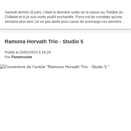
Samedi dernier (6 juin), c'était la dernière sortie de la saison au Théâtre du
Châtelet et si je suis sortie plutôt enchantée. Force est de constater qu'une
semaine plus tard, j'ai un peu tardé pour cause de surcharge ces derniers
jours, le souvenir que...
Ramona Horvath Trio - Studio 5
Publié le 25/01/2015 à 19:20
Par
Panamsaine