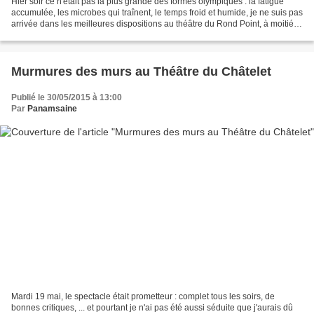
Hier soir ce n'était pas la plus grande des formes olympiques : la fatigue
accumulée, les microbes qui traînent, le temps froid et humide, je ne suis pas
arrivée dans les meilleures dispositions au théâtre du Rond Point, à moitié
endormie sur mon siège...
Murmures des murs au Théâtre du Châtelet
Publié le 30/05/2015 à 13:00
Par
Panamsaine
Mardi 19 mai, le spectacle était prometteur : complet tous les soirs, de
bonnes critiques, ... et pourtant je n'ai pas été aussi séduite que j'aurais dû