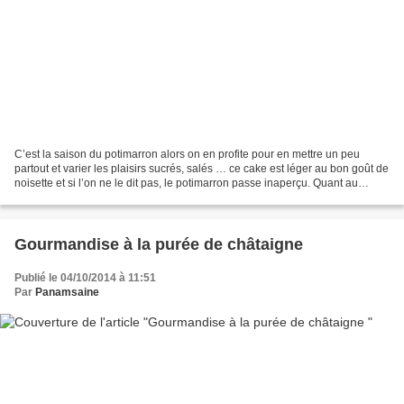
C’est la saison du potimarron alors on en profite pour en mettre un peu
partout et varier les plaisirs sucrés, salés … ce cake est léger au bon goût de
noisette et si l’on ne le dit pas, le potimarron passe inaperçu. Quant au
secret, seuls les initiés...
Gourmandise à la purée de châtaigne
Publié le 04/10/2014 à 11:51
Par
Panamsaine