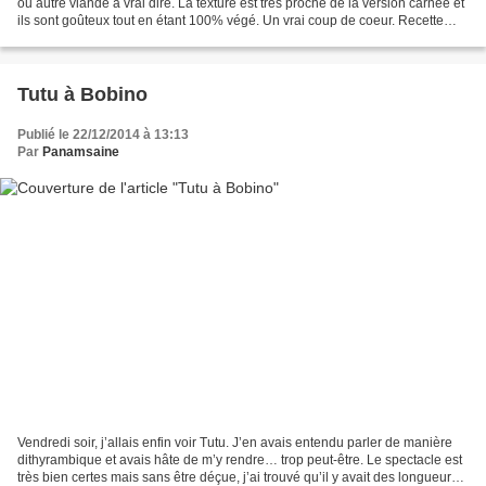
ou autre viande à vrai dire. La texture est très proche de la version carnée et
ils sont goûteux tout en étant 100% végé. Un vrai coup de coeur. Recette
trouvée sur le blog de "je...
Tutu à Bobino
Publié le 22/12/2014 à 13:13
Par
Panamsaine
Vendredi soir, j’allais enfin voir Tutu. J’en avais entendu parler de manière
dithyrambique et avais hâte de m’y rendre… trop peut-être. Le spectacle est
très bien certes mais sans être déçue, j’ai trouvé qu’il y avait des longueurs.