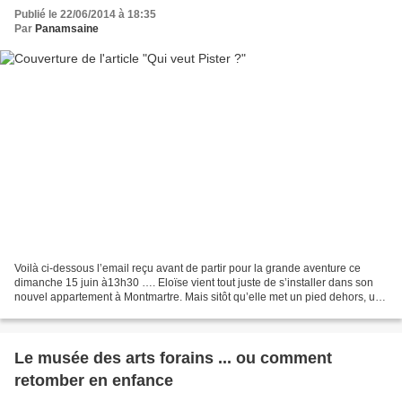
Publié le 22/06/2014 à 18:35
Par
Panamsaine
Voilà ci-dessous l’email reçu avant de partir pour la grande aventure ce
dimanche 15 juin à13h30 …. Eloïse vient tout juste de s’installer dans son
nouvel appartement à Montmartre. Mais sitôt qu’elle met un pied dehors, une
mystérieuse voix l’interpelle...
Le musée des arts forains ... ou comment
retomber en enfance