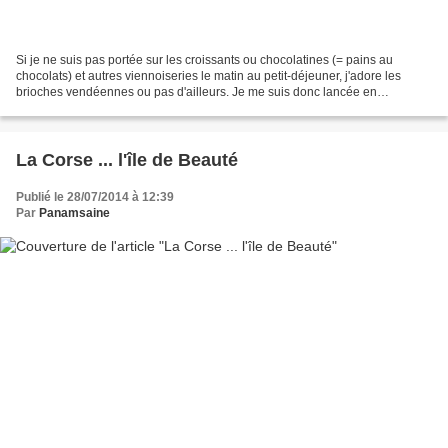
Si je ne suis pas portée sur les croissants ou chocolatines (= pains au
chocolats) et autres viennoiseries le matin au petit-déjeuner, j'adore les
brioches vendéennes ou pas d'ailleurs. Je me suis donc lancée en
m'inspirant d'une recette trouvée sur un...
La Corse ... l'île de Beauté
Publié le 28/07/2014 à 12:39
Par
Panamsaine