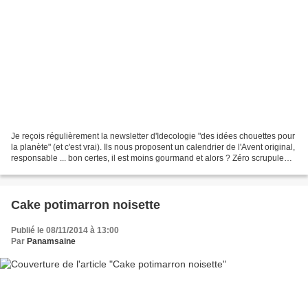
Je reçois régulièrement la newsletter d'Idecologie "des idées chouettes pour
la planète" (et c'est vrai). Ils nous proposent un calendrier de l'Avent original,
responsable ... bon certes, il est moins gourmand et alors ? Zéro scrupule
donc et notre balance...
Cake potimarron noisette
Publié le 08/11/2014 à 13:00
Par
Panamsaine