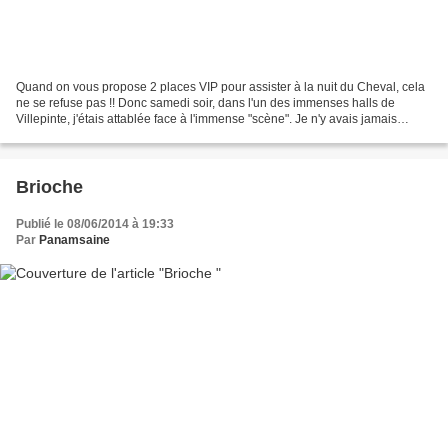
Quand on vous propose 2 places VIP pour assister à la nuit du Cheval, cela
ne se refuse pas !! Donc samedi soir, dans l'un des immenses halls de
Villepinte, j'étais attablée face à l'immense "scène". Je n'y avais jamais
assisté mais ça vaut vraiment le...
Brioche
Publié le 08/06/2014 à 19:33
Par
Panamsaine