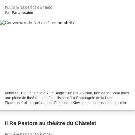
Publié le 18/06/2014 à 19:00
Par
Panamsaine
Vendredi 13 juin : un loto ? un Bingo ? un PMU ? Non, rien de tout cela mais
une pièce de théâtre. La pièce : Ils sont “La Compagnie de la Lune
Pleureuse” et interprètent Les Plaines de Kiev, une pièce russe d’un auteur
dont on n’a jamais compris le travail...
Il Re Pastore au théâtre du Châtelet
Publié le 02/02/2015 à 21:25