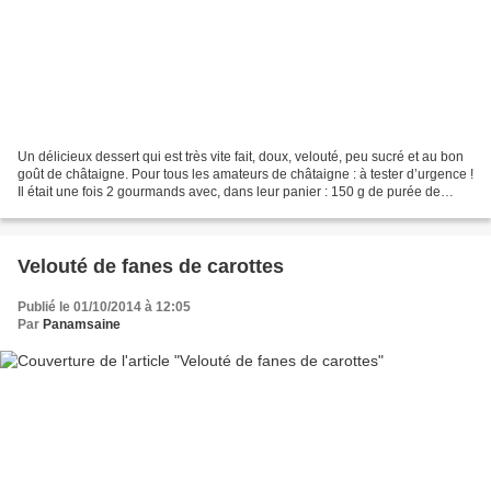
Un délicieux dessert qui est très vite fait, doux, velouté, peu sucré et au bon
goût de châtaigne. Pour tous les amateurs de châtaigne : à tester d’urgence !
Il était une fois 2 gourmands avec, dans leur panier : 150 g de purée de
châtaigne (100% châtaigne...
Velouté de fanes de carottes
Publié le 01/10/2014 à 12:05
Par
Panamsaine