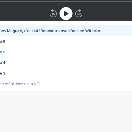
bey Maguire, c'est lui ! Rencontre avec Damien Witecka
e 6
e 5
e 4
e 3
s créatrices de la VF !
e 2
e 1
e Mektoub My Love arrive enfin ! Rencontre avec Shaïn Boumedine et Sal
i : après Toni en famille