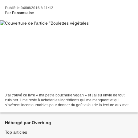
Publié le 04/08/2016 à 11:12
Par
Panamsaine
J’ai trouvé ce livre « ma petite boucherie vegan » et j’ai eu envie de tout
cuisiner. Il me reste à acheter les ingrédients qui me manquent et qui
s’avèrent incontournables pour donner du goût et/ou de la texture aux mets
cuisinés. J’ai donc commencé...
Hébergé par Overblog
Top articles