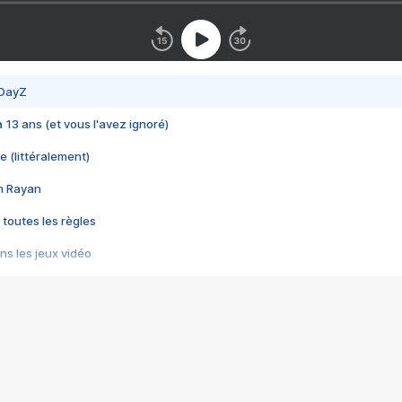
 DayZ
 a 13 ans (et vous l'avez ignoré)
e (littéralement)
im Rayan
 toutes les règles
s les jeux vidéo
us choquant de Rockstar ? - Le scandale BULLY
e plus moche de Steam
du RÊVE tourne au CAUCHEMAR
pendant 8 heures