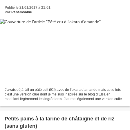
Publié le 21/01/2017 à 21:01
Par
Panamsaine
J’avais déjà fait un pâté cuit (ICI) avec de l’okara d’amande mais cette fois
c’est une version crue dont je me suis inspirée sur le blog d’Elsa en
modifiant légèrement les ingrédients. J’aurais également une version cuite
car j’ai stérilisé 3 petits...
Petits pains à la farine de châtaigne et de riz
(sans gluten)