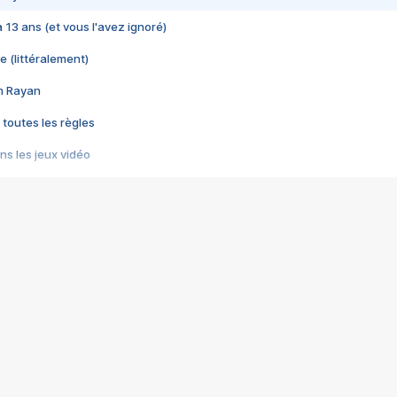
 a 13 ans (et vous l'avez ignoré)
e (littéralement)
im Rayan
 toutes les règles
s les jeux vidéo
us choquant de Rockstar ? - Le scandale BULLY
e plus moche de Steam
du RÊVE tourne au CAUCHEMAR
pendant 8 heures
it… à tort
umiliés par un jeu vidéo
ire - Final Fantasy 8