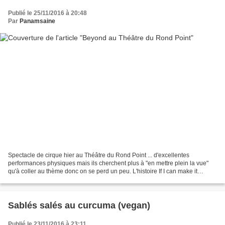
Publié le 25/11/2016 à 20:48
Par
Panamsaine
Spectacle de cirque hier au Théâtre du Rond Point ... d'excellentes
performances physiques mais ils cherchent plus à "en mettre plein la vue"
qu'à coller au thème donc on se perd un peu. L'histoire If I can make it
there… Beyond pour au-delà, par-delà...
Sablés salés au curcuma (vegan)
Publié le 23/11/2016 à 23:11