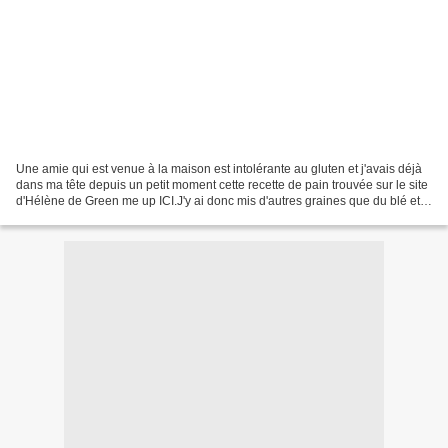
Une amie qui est venue à la maison est intolérante au gluten et j'avais déjà
dans ma tête depuis un petit moment cette recette de pain trouvée sur le site
d'Hélène de Green me up ICI.J'y ai donc mis d'autres graines que du blé et
le tour était joué. L'amie...