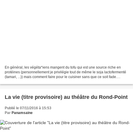
En général, les végéta*iens mangent du tofu qui est une source riche en
protéines (personnellement je privilégie tout de même le soja lactofermenté
(tamari, ...)) mais comment faire pour le cuisiner sans que ce soit fade.
L'astuce : des marinades, des...
La vie (titre provisoire) au théâtre du Rond-Point
Publié le 07/11/2016 à 15:53
Par
Panamsaine